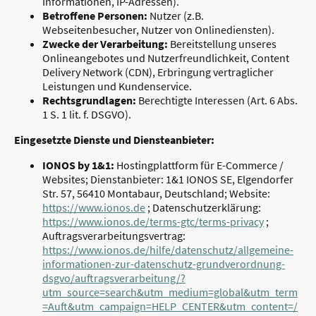
Informationen, IP-Adressen).
Betroffene Personen:
Nutzer (z.B.
Webseitenbesucher, Nutzer von Onlinediensten).
Zwecke der Verarbeitung:
Bereitstellung unseres
Onlineangebotes und Nutzerfreundlichkeit, Content
Delivery Network (CDN), Erbringung vertraglicher
Leistungen und Kundenservice.
Rechtsgrundlagen:
Berechtigte Interessen (Art. 6 Abs.
1 S. 1 lit. f. DSGVO).
Eingesetzte Dienste und Diensteanbieter:
IONOS by 1&1:
Hostingplattform für E-Commerce /
Websites; Dienstanbieter: 1&1 IONOS SE, Elgendorfer
Str. 57, 56410 Montabaur, Deutschland; Website:
https://www.ionos.de
; Datenschutzerklärung:
https://www.ionos.de/terms-gtc/terms-privacy
;
Auftragsverarbeitungsvertrag:
https://www.ionos.de/hilfe/datenschutz/allgemeine-
informationen-zur-datenschutz-grundverordnung-
dsgvo/auftragsverarbeitung/?
utm_source=search&utm_medium=global&utm_term
=Auft&utm_campaign=HELP_CENTER&utm_content=/