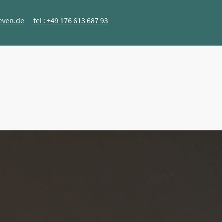
even.de
tel : +49 176 613 687 93